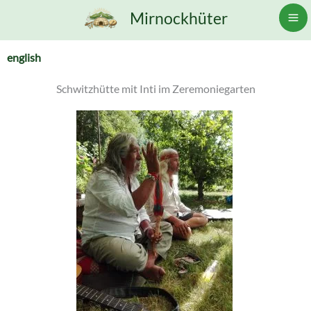
Zum
Mirnockhüter
Inhalt
springen
engl
ish
Schwitzhütte mit Inti im Zeremoniegarten