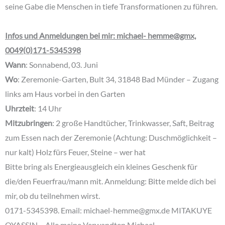
seine Gabe die Menschen in tiefe Transformationen zu führen.
Infos und Anmeldungen bei mir: michael- hemme@gmx,
0049(0)171-5345398
Wann
: Sonnabend, 03. Juni
Wo
: Zeremonie-Garten, Bult 34, 31848 Bad Münder – Zugang
links am Haus vorbei in den Garten
Uhrz
t
eit
: 14 Uhr
Mitzubringen
: 2 große Handtücher, Trinkwasser, Saft, Beitrag
zum Essen nach der Zeremonie (Achtung: Duschmöglichkeit –
nur kalt) Holz fürs Feuer, Steine – wer hat
Bitte bring als Energieausgleich ein kleines Geschenk für
die/den Feuerfrau/mann mit. Anmeldung: Bitte melde dich bei
mir, ob du teilnehmen wirst.
0171-5345398. Email: michael-hemme@gmx.de MITAKUYE
OYASSIN – Alle meine Verwandten Michael