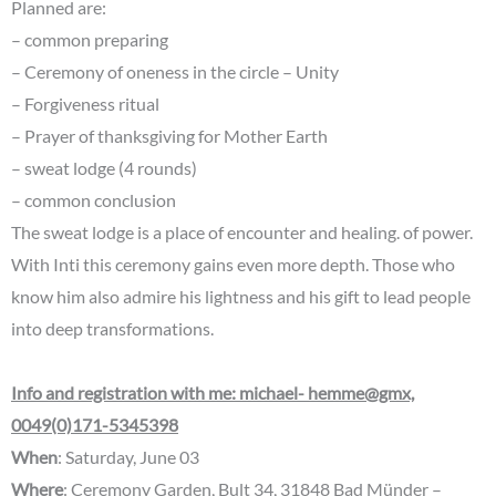
Planned are:
– common preparing
– Ceremony of oneness in the circle – Unity
– Forgiveness ritual
– Prayer of thanksgiving for Mother Earth
– sweat lodge (4 rounds)
– common conclusion
The sweat lodge is a place of encounter and healing. of power.
With Inti this ceremony gains even more depth. Those who
know him also admire his lightness and his gift to lead people
into deep transformations.
Info and registration with me: michael- hemme@gmx,
0049(0)171-5345398
When
: Saturday, June 03
Where
: Ceremony Garden, Bult 34, 31848 Bad Münder –