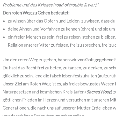
Probleme und des Krieges (road of trouble & war).“
Den roten Weg zu Gehen bedeutet:
zu wissen über das Opfern und Leiden, zu wissen, dass du 
deine Ahnen und Vorfahren zu kennen (ehren) und sie
ein freier Mensch zu sein, frei zu reisen, stehen zu bleiben
Religion unserer Väter zu folgen, frei zu sprechen, frei zu 
Um den roten Weg zu gehen, haben wir
von Gott gegebene 
Du hast das Recht
frei
zu beten, zu tanzen, zu denken, zu sch
glücklich zu sein, jene die falsch leben festzuhalten (aufzur
Unser
Ziel
am Roten Weg ist es, als freies bewusstes Wesen
Naturgesetzen und kosmischen Kreisläufen (
Sacred Hoop
) 
göttlichen Frieden im Herzen und versuchen mit unseren Mi
Generationen, die nach uns auf unserer Mutter Erde leben w
wunderschönen Erdmutter umgehen sollen.