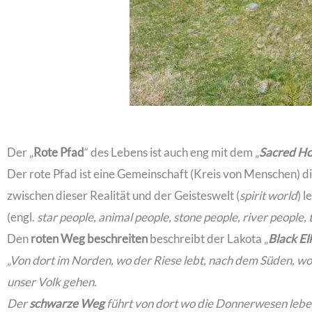
Der „
Rote Pfad
“ des Lebens ist auch eng mit dem „
Sacred H
Der rote Pfad ist eine Gemeinschaft (Kreis von Menschen) d
zwischen dieser Realität und der Geisteswelt (
spirit world
) 
(engl.
star people, animal
people, stone people, river people,
Den
roten Weg beschreiten
beschreibt der Lakota „
Black El
„Von dort im Norden, wo der Riese lebt, nach dem Süden, woh
unser Volk gehen.
Der
schwarze Weg
führt von dort wo die Donnerwesen leben