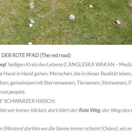
DER ROTE PFAD (The red road)
oop
“ heiligen Kreis des Lebens (CANGLESKA WAKAN – Medizi
ie Hand in Hand gehen. Menschen, die in dieser Realität lebe
leben, gemeinsam mit Sternenwesen, Tierwesen, Steinwesen,
 tree people
).
k
“ SCHWARZER HIRSCH:
in wir immer blicken, dort führt der
Rote Weg
, der Weg des 
 (Westen) dorthin wo die Sonne immer scheint (Osten), ein a