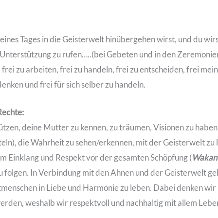
eines Tages in die Geisterwelt hinübergehen wirst, und du wirs
 um Unterstützung zu rufen…..(bei Gebeten und in den Ze
, frei zu arbeiten, frei zu handeln, frei zu entscheiden, frei mei
denken und frei für sich selber zu handeln.
Rechte:
ützen, deine Mutter zu kennen, zu träumen, Visionen zu haben,
ütteln), die Wahrheit zu sehen/erkennen, mit der Geisterwelt zu 
 im Einklang und Respekt vor der gesamten Schöpfung (
Wakan 
zu folgen. In Verbindung mit den Ahnen und der Geisterwelt g
tmenschen in Liebe und Harmonie zu leben. Dabei denken wir
erden, weshalb wir respektvoll und nachhaltig mit allem Leb