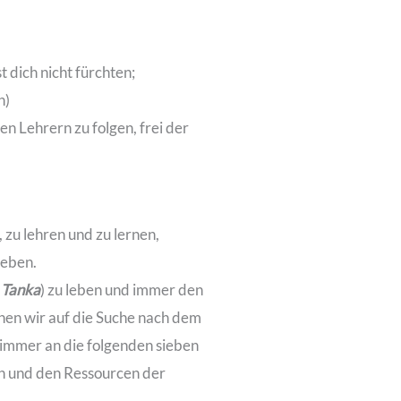
t dich nicht fürchten;
remonien)
nen Lehrern zu folgen, frei der
 zu lehren und zu lernen,
leben.
Tanka
) zu leben und immer den
ehen wir auf die Suche nach dem
 immer an die folgenden sieben
en und den Ressourcen der