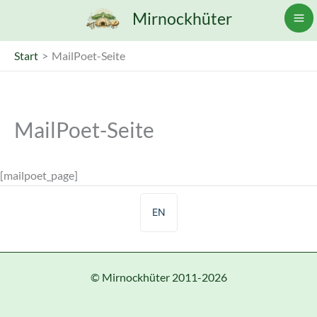
Zum
Mirnockhüter
Inhalt
springen
Start
MailPoet-Seite
MailPoet-Seite
[mailpoet_page]
EN
© Mirnockhüter 2011-2026